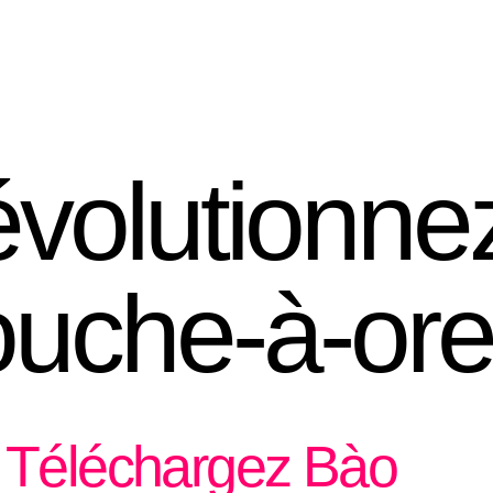
volutionnez
uche-à-orei
Téléchargez Bào