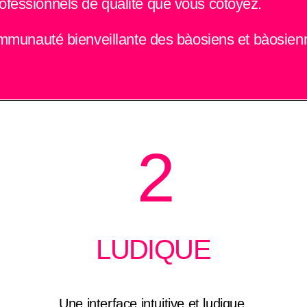
fessionnels de qualité que vous cotoyez.
ommunauté bienveillante des bàosiens et bàosien
2
LUDIQUE
Une interface intuitive et ludique,