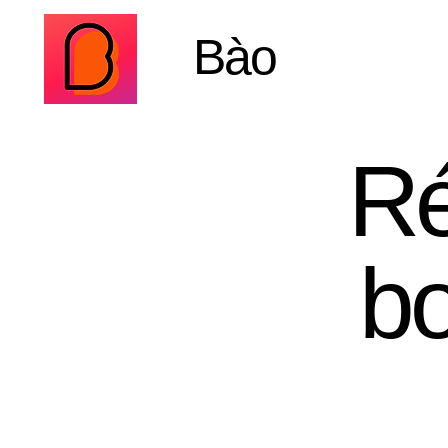
Bào
Ré
bo